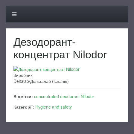
Дезодорант-
концентрат Nilodor
Виробник:
Deltalab/Дельталаб (Іспанія)
Відмітки:
concentrated deodorant Nilodor
Категорії:
Hygiene and safety